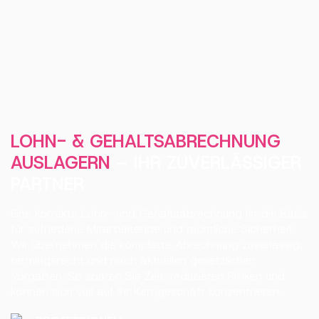
LOHN- & GEHALTSABRECHNUNG
AUSLAGERN
– IHR ZUVERLÄSSIGER
PARTNER
Eine korrekte Lohn- und Gehaltsabrechnung ist die Basis
für zufriedene Mitarbeitende und rechtliche Sicherheit.
Wir übernehmen die komplette Abrechnung zuverlässig,
termingerecht und nach aktuellen gesetzlichen
Vorgaben. So sparen Sie Zeit, reduzieren Risiken und
können sich voll auf Ihr Kerngeschäft konzentrieren.