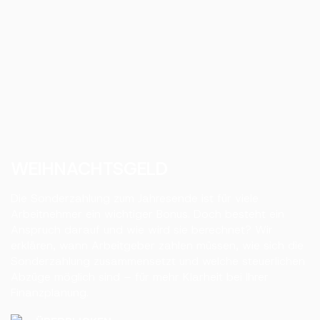
WEIHNACHTSGELD
Die Sonderzahlung zum Jahresende ist für viele
Arbeitnehmer ein wichtiger Bonus. Doch besteht ein
Anspruch darauf und wie wird sie berechnet? Wir
erklären, wann Arbeitgeber zahlen müssen, wie sich die
Sonderzahlung zusammensetzt und welche steuerlichen
Abzüge möglich sind – für mehr Klarheit bei Ihrer
Finanzplanung.