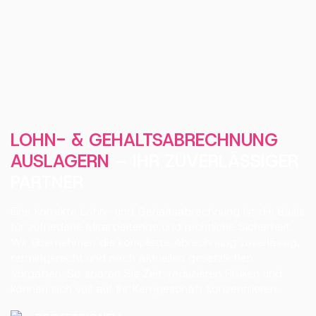
LOHN- & GEHALTSABRECHNUNG
AUSLAGERN
– IHR ZUVERLÄSSIGER
PARTNER
Eine korrekte Lohn- und Gehaltsabrechnung ist die Basis
für zufriedene Mitarbeitende und rechtliche Sicherheit.
Wir übernehmen die komplette Abrechnung zuverlässig,
termingerecht und nach aktuellen gesetzlichen
Vorgaben. So sparen Sie Zeit, reduzieren Risiken und
können sich voll auf Ihr Kerngeschäft konzentrieren.